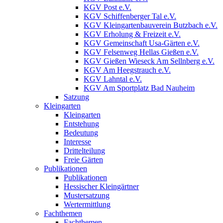
KGV Post e.V.
KGV Schiffenberger Tal e.V.
KGV Kleingartenbauverein Butzbach e.V.
KGV Erholung & Freizeit e.V.
KGV Gemeinschaft Usa-Gärten e.V.
KGV Felsenweg Hellas Gießen e.V.
KGV Gießen Wieseck Am Sellnberg e.V.
KGV Am Heegstrauch e.V.
KGV Lahntal e.V.
KGV Am Sportplatz Bad Nauheim
Satzung
Kleingarten
Kleingarten
Entstehung
Bedeutung
Interesse
Drittelteilung
Freie Gärten
Publikationen
Publikationen
Hessischer Kleingärtner
Mustersatzung
Wertermittlung
Fachthemen
Fachthemen