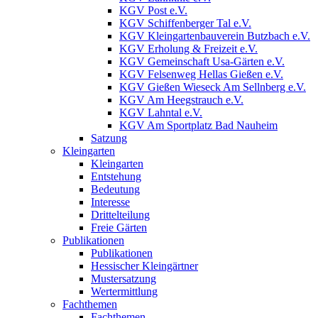
KGV Post e.V.
KGV Schiffenberger Tal e.V.
KGV Kleingartenbauverein Butzbach e.V.
KGV Erholung & Freizeit e.V.
KGV Gemeinschaft Usa-Gärten e.V.
KGV Felsenweg Hellas Gießen e.V.
KGV Gießen Wieseck Am Sellnberg e.V.
KGV Am Heegstrauch e.V.
KGV Lahntal e.V.
KGV Am Sportplatz Bad Nauheim
Satzung
Kleingarten
Kleingarten
Entstehung
Bedeutung
Interesse
Drittelteilung
Freie Gärten
Publikationen
Publikationen
Hessischer Kleingärtner
Mustersatzung
Wertermittlung
Fachthemen
Fachthemen