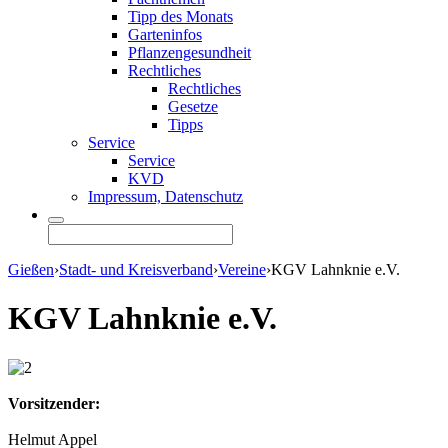
Tipp des Monats
Garteninfos
Pflanzengesundheit
Rechtliches
Rechtliches
Gesetze
Tipps
Service
Service
KVD
Impressum, Datenschutz
Gießen
›
Stadt- und Kreisverband
›
Vereine
›
KGV Lahnknie e.V.
KGV Lahnknie e.V.
Vorsitzender:
Helmut Appel